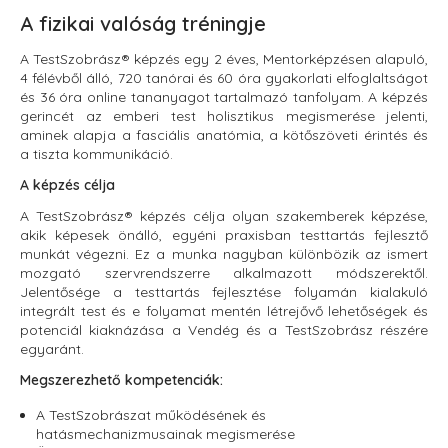
A fizikai valóság tréningje
A TestSzobrász® képzés egy 2 éves, Mentorképzésen alapuló,
4 félévből álló, 720 tanórai és 60 óra gyakorlati elfoglaltságot
és 36 óra online tananyagot tartalmazó tanfolyam. A képzés
gerincét az emberi test holisztikus megismerése jelenti,
aminek alapja a fasciális anatómia, a kötőszöveti érintés és
a tiszta kommunikáció.
A képzés célja
A TestSzobrász® képzés célja olyan szakemberek képzése,
akik képesek önálló, egyéni praxisban testtartás fejlesztő
munkát végezni. Ez a munka nagyban különbözik az ismert
mozgató szervrendszerre alkalmazott módszerektől.
Jelentősége a testtartás fejlesztése folyamán kialakuló
integrált test és e folyamat mentén létrejővő lehetőségek és
potenciál kiaknázása a Vendég és a TestSzobrász részére
egyaránt.
Megszerezhető kompetenciák:
A TestSzobrászat működésének és
hatásmechanizmusainak megismerése