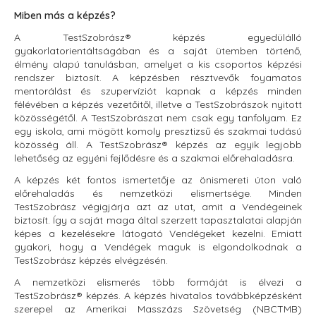
Miben más a képzés?
A TestSzobrász® képzés egyedülálló
gyakorlatorientáltságában és a saját ütemben történő,
élmény alapú tanulásban, amelyet a kis csoportos képzési
rendszer biztosít. A képzésben résztvevők foyamatos
mentorálást és szupervíziót kapnak a képzés minden
félévében a képzés vezetőitől, illetve a TestSzobrászok nyitott
közösségétől. A TestSzobrászat nem csak egy tanfolyam. Ez
egy iskola, ami mögött komoly presztizsű és szakmai tudású
közösség áll. A TestSzobrász® képzés az egyik legjobb
lehetőség az egyéni fejlődésre és a szakmai előrehaladásra.
A képzés két fontos ismertetője az önismereti úton való
előrehaladás és nemzetközi elismertsége. Minden
TestSzobrász végigjárja azt az utat, amit a Vendégeinek
biztosít. Így a saját maga által szerzett tapasztalatai alapján
képes a kezelésekre látogató Vendégeket kezelni. Emiatt
gyakori, hogy a Vendégek maguk is elgondolkodnak a
TestSzobrász képzés elvégzésén.
A nemzetközi elismerés több formáját is élvezi a
TestSzobrász® képzés. A képzés hivatalos továbbképzésként
szerepel az Amerikai Masszázs Szövetség (NBCTMB)