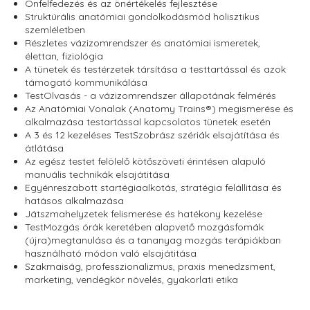
Önfelfedezés és az önértékelés fejlesztése
Struktúrális anatómiai gondolkodásmód holisztikus
szemléletben
Részletes vázizomrendszer és anatómiai ismeretek,
élettan, fiziológia
A tünetek és testérzetek társítása a testtartással és azok
támogató kommunikálása
TestOlvasás - a vázizomrendszer állapotának felmérés
Az Anatómiai Vonalak (Anatomy Trains®) megismerése és
alkalmazása testartással kapcsolatos tünetek esetén
A 3 és 12 kezeléses TestSzobrász szériák elsajátítása és
átlátása
Az egész testet felölelő kötőszöveti érintésen alapuló
manuális technikák elsajátitása
Egyénreszabott startégiaalkotás, stratégia felállitása és
hatásos alkalmazása
Játszmahelyzetek felismerése és hatékony kezelése
TestMozgás órák keretében alapvető mozgásfomák
(újra)megtanulása és a tananyag mozgás terápiákban
használható módon való elsajátitása
Szakmaiság, professzionalizmus, praxis menedzsment,
marketing, vendégkör növelés, gyakorlati etika