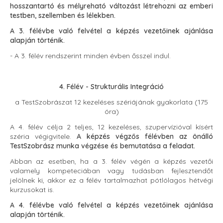
hosszantartó és mélyreható változást létrehozni az emberi
testben, szellemben és lélekben.
A 3. félévbe való felvétel a képzés vezetőinek ajánlása
alapján történik.
- A 3. félév rendszerint minden évben ősszel indul.
4. Félév - Strukturális Integráció
a TestSzobrászat 12 kezeléses szériájának gyakorlata (175
óra)
A 4. félév célja 2 teljes, 12 kezeléses, szupervízióval kísért
széria végigvitele.
A képzés végzős félévben az önálló
TestSzobrász munka végzése és bemutatása a feladat.
Abban az esetben, ha a 3. félév végén a képzés vezetői
valamely kompeteciában vagy tudásban fejlesztendőt
jelölnek ki, akkor ez a félév tartalmazhat pótlólagos hétvégi
kurzusokat is.
A 4. félévbe való felvétel a képzés vezetőinek ajánlása
alapján történik.