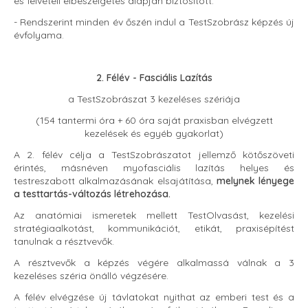
és felvételi elbeszélgetés alapján biztosított.
- Rendszerint minden év őszén indul a TestSzobrász képzés új
évfolyama.
2. Félév - Fasciális Lazítás
a TestSzobrászat 3 kezeléses szériája
(154 tantermi óra + 60 óra saját praxisban elvégzett
kezelések és egyéb gyakorlat)
A 2. félév célja a TestSzobrászatot jellemző kötőszöveti
érintés, másnéven myofasciális lazítás helyes és
testreszabott alkalmazásának elsajátítása,
melynek lényege
a testtartás-változás létrehozása.
Az anatómiai ismeretek mellett TestOlvasást, kezelési
stratégiaalkotást, kommunikációt, etikát, praxisépítést
tanulnak a résztvevők.
A résztvevők a képzés végére alkalmassá válnak a 3
kezeléses széria önálló végzésére.
A félév elvégzése új távlatokat nyithat az emberi test és a