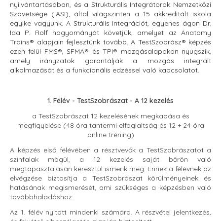
nyilvántartásában
, és a Strukturális Integrátorok Nemzetközi
Szövetsége (
IASI
), által világszinten a 15
akkreditált iskola
egyike vagyunk.
A Strukturális Integrációt, egyenes ágon Dr.
Ida P. Rolf hagyományát követjük, amelyet az Anatomy
Trains® alapjain fejlesztünk tovább. A TestSzobrász® képzés
ezen felül FMS®, SFMA® és TPI® mozgásalapokon nyugszik,
amely irányzatok garantálják a mozgás integrált
alkalmazását és a funkcionális edzéssel való kapcsolatot.
1. Félév - TestSzobrászat - A 12 kezelés
a TestSzobrászat 12 kezelésének megkapása és
megfigyelése (48 óra tantermi elfoglaltság és 12 + 24 óra
online tréning)
A képzés első félévében a résztvevők a TestSzobrászatot a
színfalak mögül, a 12 kezelés saját bőrön való
megtapasztalásán keresztül ismerik meg. Ennek a félévnek az
elvégzése biztosítja a TestSzobrászat körülményeinek és
hatásának megismerését, ami szükséges a képzésben való
továbbhaladáshoz.
Az 1. félév nyitott mindenki számára. A részvétel jelentkezés,