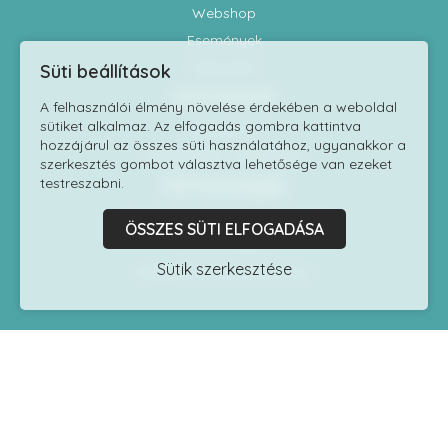
Webshop
Események
Kapcsolat
Süti beállítások
Információk
A felhasználói élmény növelése érdekében a weboldal
sütiket alkalmaz. Az elfogadás gombra kattintva
Impresszum
hozzájárul az összes süti használatához, ugyanakkor a
Adatvédelmi szabályzat
szerkesztés gombot választva lehetősége van ezeket
testreszabni.
Elérhetőségek
1118 Budapest Kelenhegyi út 7/9.
ÖSSZES SÜTI ELFOGADÁSA
06 1 8170060
Sütik szerkesztése
info@testszobrasziskola.hu