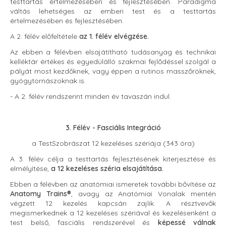
testtartás értelmezésében és fejlesztésében. Paradigma
váltás lehetséges az emberi test és a testtartás
értelmezésében és fejlesztésében.
A 2. félév előfeltétele
az 1. félév elvégzése.
Az ebben a félévben elsajátítható tudásanyag és technikai
kelléktár értékes és egyedülálló szakmai fejlődéssel szolgál a
pályát most kezdőknek, vagy éppen a rutinos masszőröknek,
gyógytornászoknak is.
- A 2. félév rendszerint minden év tavaszán indul.
3. Félév - Fasciális Integráció
a TestSzobrászat 12 kezeléses szériája (343 óra)
A 3. félév célja a testtartás fejlesztésének kiterjesztése és
elmélyítése,
a 12 kezeléses széria elsajátítása.
Ebben a félévben az anatómiai ismeretek további bővítése az
Anatomy Trains®
, avagy az Anatómiai Vonalak mentén
végzett 12 kezelés kapcsán zajlik. A résztvevők
megismerkednek a 12 kezeléses szériával és kezelésenként a
test belső, fasciális rendszerével és
képessé válnak