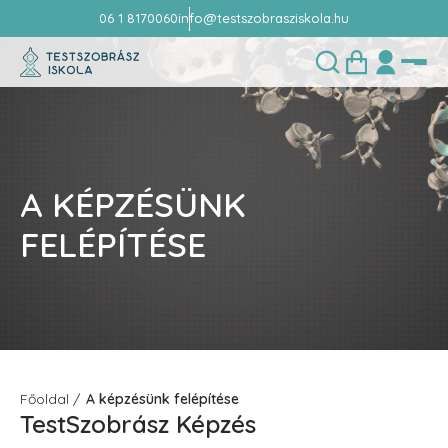
06 1 8170060
info@testszobrasziskola.hu
A KÉPZÉSÜNK
FELÉPÍTÉSE
Főoldal
A képzésünk felépítése
TestSzobrász Képzés