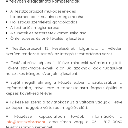
A félévben elsajátítható kompetenciák:
A TestSzobrászat működésének és
hatásmechanizmusainak megismerése
Holisztikus szemléletű gondolkodás
A testtartás megismerése
A tünetek és testérzetek kommunikálása
Önfelfedezés és önértékelés fejlesztése
A TestSzobrászat 12 kezelésének folyamata a véletlen
szerűen rendezett testből az integrált testtartásba vezet.
A TestSzobrász képzés 1. féléve mindenki számára nyitott.
Főként szakmabelieknek ajánljuk azoknak, akik tudásukat
holisztikus irányba kívánják fejleszteni.
A saját megélt élmény a képzés ebben a szakaszában a
legfontosabb, mivel erre a tapasztalásra fognak épülni a
képzés következő félévei.
A 12 kezelés szériája távlatokat nyit a változni vágyók, illetve
az éppen nagyobb változást megélők előtt.
A képzéssel kapcsolatban további információk a
info@testszobrasz.hu
emailcímen vagy a 06 1 817 0060
telefonszámon kérhetőek.