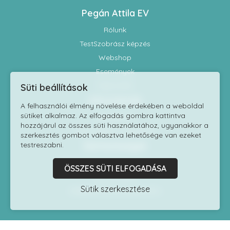
Pegán Attila EV
Rólunk
TestSzobrász képzés
Webshop
Események
Kapcsolat
Süti beállítások
Információk
A felhasználói élmény növelése érdekében a weboldal
sütiket alkalmaz. Az elfogadás gombra kattintva
Impresszum
hozzájárul az összes süti használatához, ugyanakkor a
Adatvédelmi szabályzat
szerkesztés gombot választva lehetősége van ezeket
Elérhetőségek
testreszabni.
1118 Budapest Kelenhegyi út 7/9.
ÖSSZES SÜTI ELFOGADÁSA
06 1 8170060
Sütik szerkesztése
info@testszobrasziskola.hu