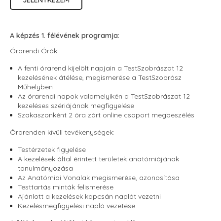
JELENTKEZEM
A képzés 1. félévének programja:
Órarendi Órák:
A fenti órarend kijelölt napjain a TestSzobrászat 12
kezelésének átélése, megismerése a TestSzobrász
Műhelyben
Az órarendi napok valamelyikén a TestSzobrászat 12
kezeléses szériájának megfigyelése
Szakaszonként 2 óra zárt online csoport megbeszélés
Órarenden kívüli tevékenységek:
Testérzetek figyelése
A kezelések által érintett területek anatómiájának
tanulmányozása
Az Anatómiai Vonalak megismerése, azonosítása
Testtartás minták felismerése
Ajánlott a kezelések kapcsán naplót vezetni
Kezelésmegfigyelési napló vezetése