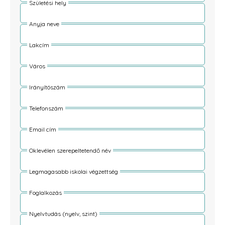
Születési hely
Anyja neve
Lakcím
Város
Irányítószám
Telefonszám
Email cím
Oklevélen szerepeltetendő név
Legmagasabb iskolai végzettség
Foglalkozás
Nyelvtudás (nyelv, szint)