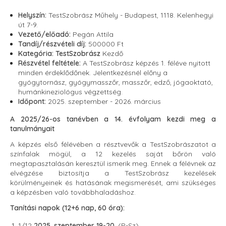
Helyszín:
TestSzobrász Műhely - Budapest, 1118. Kelenhegyi
út 7-9.
Vezető/előadó:
Pegán Attila
Tandíj/részvételi díj:
500000 Ft
Kategória:
TestSzobrász
Kezdő
Részvétel feltétele:
A TestSzobrász képzés 1. féléve nyitott
minden érdeklődőnek. Jelentkezésnél előny a
gyógytornász, gyógymasszőr, masszőr, edző, jógaoktató,
humánkineziológus végzettség.
Időpont:
2025. szeptember - 2026. március
A 2025/26-os tanévben a 14. évfolyam kezdi meg a
tanulmányait
A képzés első félévében a résztvevők a TestSzobrászatot a
színfalak mögül, a 12 kezelés saját bőrön való
megtapasztalásán keresztül ismerik meg. Ennek a félévnek az
elvégzése biztosítja a TestSzobrász kezelések
körülményeinek és hatásának megismerését, ami szükséges
a képzésben való továbbhaladáshoz.
Tanítási napok (12+6 nap, 60 óra):
1/12
2025. szeptember 19-20.
(P-Sz)