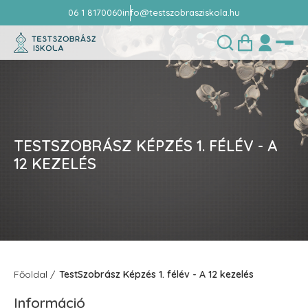
06 1 8170060
info@testszobrasziskola.hu
TESTSZOBRÁSZ KÉPZÉS 1. FÉLÉV - A
12 KEZELÉS
Főoldal
TestSzobrász Képzés 1. félév - A 12 kezelés
Információ