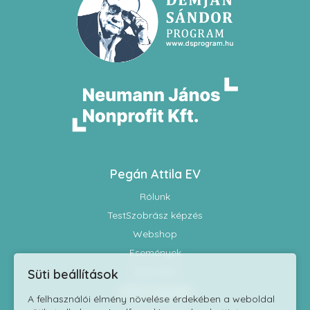
Pegán Attila EV
Rólunk
TestSzobrász képzés
Webshop
Események
Kapcsolat
Süti beállítások
Információk
A felhasználói élmény növelése érdekében a weboldal