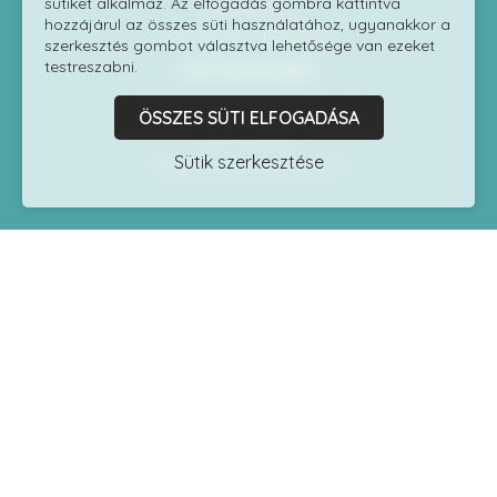
sütiket alkalmaz. Az elfogadás gombra kattintva
Impresszum
hozzájárul az összes süti használatához, ugyanakkor a
Adatvédelmi szabályzat
szerkesztés gombot választva lehetősége van ezeket
Elérhetőségek
testreszabni.
1118 Budapest Kelenhegyi út 7/9.
ÖSSZES SÜTI ELFOGADÁSA
06 1 8170060
Sütik szerkesztése
info@testszobrasziskola.hu