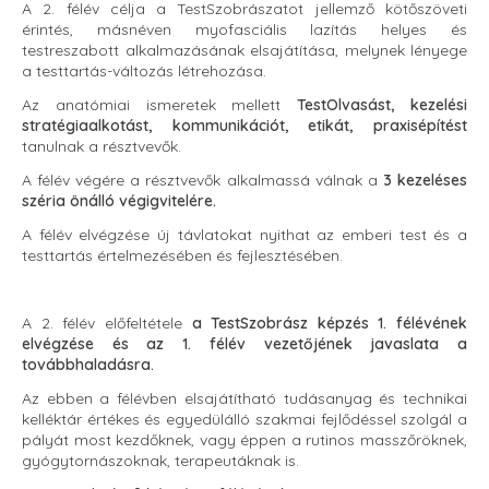
A 2. félév célja a TestSzobrászatot jellemző kötőszöveti
érintés, másnéven myofasciális lazítás helyes és
testreszabott alkalmazásának elsajátítása, melynek lényege
a testtartás-változás létrehozása.
Az anatómiai ismeretek mellett
TestOlvasást, kezelési
stratégiaalkotást, kommunikációt, etikát, praxisépítést
tanulnak a résztvevők.
A félév végére a résztvevők alkalmassá válnak a
3 kezeléses
széria önálló végigvitelére.
A félév elvégzése új távlatokat nyithat az emberi test és a
testtartás értelmezésében és fejlesztésében.
A 2. félév előfeltétele
a TestSzobrász képzés 1. félévének
elvégzése és az 1. félév vezetőjének javaslata a
továbbhaladásra.
Az ebben a félévben elsajátítható tudásanyag és technikai
kelléktár értékes és egyedülálló szakmai fejlődéssel szolgál a
pályát most kezdőknek, vagy éppen a rutinos masszőröknek,
gyógytornászoknak, terapeutáknak is.