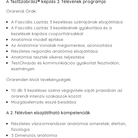
A TestSzobrász® képzés 2. félévének programja
Órarendi Órák:
A Fasciális Lazítás 3 kezeléses szériájának elsajátítása
A Fasciális Lazítás 3 kezelésének gyakorlása és a
kezelések kapása csoporttársakkal
Anatómiai modell építése
Az Anatómiai Vonalak megismerése, azonosítása
Részletes regionális anatómia elsajátítása
Anatómiai tesztek sikeres teljesítése
TestOlvasás és kommunkiációs gyakorlat fesztiválon,
eseményen
Órarenden kívüli tevékenységek:
10 db 3 kezeléses széria végigvitele saját praxisban az
órarendi intenzív szakaszok között
Mozgáselemzés esszé beadása
A 2. félévben elsajátítható kompetenciák
Részletes vázizomrendszer anatómiai ismeretek, élettan,
fiziológia
3 Dimenziós anatómia