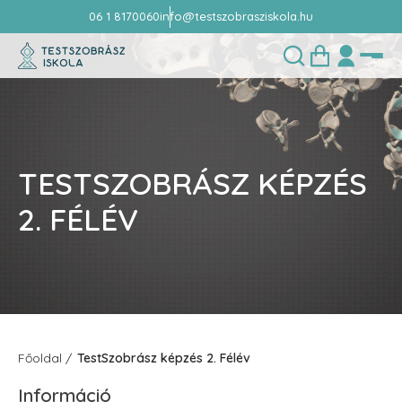
06 1 8170060
info@testszobrasziskola.hu
TESTSZOBRÁSZ KÉPZÉS
2. FÉLÉV
Főoldal
TestSzobrász képzés 2. Félév
Információ