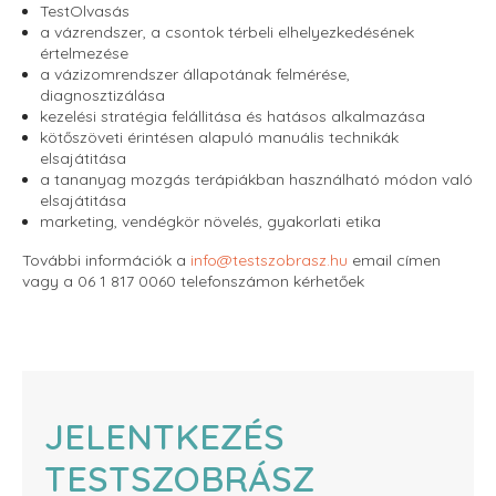
TestOlvasás
a vázrendszer, a csontok térbeli elhelyezkedésének
értelmezése
a vázizomrendszer állapotának felmérése,
diagnosztizálása
kezelési stratégia felállitása és hatásos alkalmazása
kötőszöveti érintésen alapuló manuális technikák
elsajátitása
a tananyag mozgás terápiákban használható módon való
elsajátitása
marketing, vendégkör növelés, gyakorlati etika
További információk a
info@testszobrasz.hu
email címen
vagy a 06 1 817 0060 telefonszámon kérhetőek
JELENTKEZÉS
TESTSZOBRÁSZ