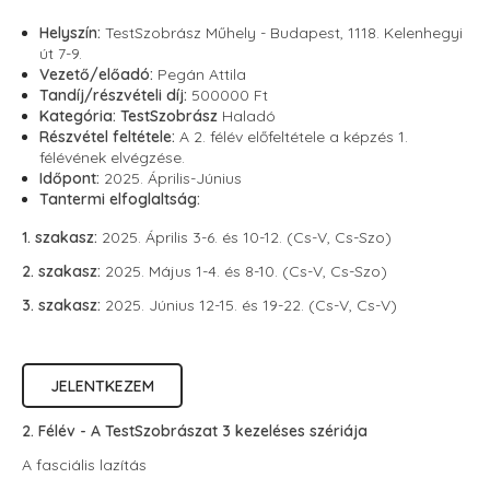
Helyszín:
TestSzobrász Műhely - Budapest, 1118. Kelenhegyi
út 7-9.
Vezető/előadó:
Pegán Attila
Tandíj/részvételi díj:
500000 Ft
Kategória:
TestSzobrász
Haladó
Részvétel feltétele:
A 2. félév előfeltétele a képzés 1.
félévének elvégzése.
Időpont:
2025. Április-Június
Tantermi elfoglaltság:
1. szakasz:
2025. Április 3-6. és 10-12. (Cs-V, Cs-Szo)
2. szakasz:
2025. Május 1-4. és 8-10. (Cs-V, Cs-Szo)
3. szakasz:
2025. Június 12-15. és 19-22. (Cs-V, Cs-V)
JELENTKEZEM
2. Félév - A TestSzobrászat 3 kezeléses szériája
A fasciális lazítás