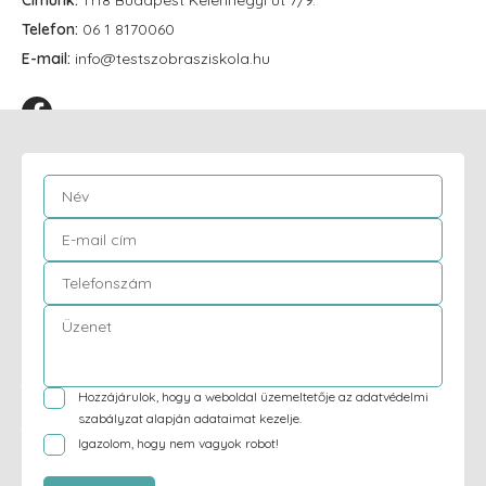
Címünk:
1118 Budapest Kelenhegyi út 7/9.
Telefon:
06 1 8170060
E-mail:
info@testszobrasziskola.hu
Hozzájárulok, hogy a weboldal üzemeltetője az
adatvédelmi
szabályzat
alapján adataimat kezelje.
Igazolom, hogy nem vagyok robot!