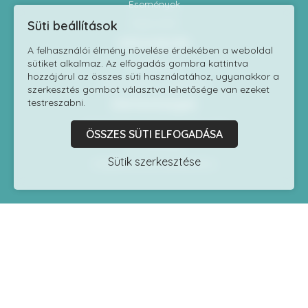
Események
Kapcsolat
Süti beállítások
Információk
A felhasználói élmény növelése érdekében a weboldal
sütiket alkalmaz. Az elfogadás gombra kattintva
Impresszum
hozzájárul az összes süti használatához, ugyanakkor a
Adatvédelmi szabályzat
szerkesztés gombot választva lehetősége van ezeket
testreszabni.
Elérhetőségek
1118 Budapest Kelenhegyi út 7/9.
ÖSSZES SÜTI ELFOGADÁSA
06 1 8170060
Sütik szerkesztése
info@testszobrasziskola.hu
Szűrők
Ár
-
Szűrés